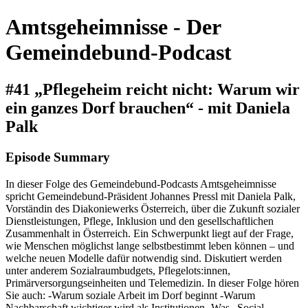
Amtsgeheimnisse - Der
Gemeindebund-Podcast
#41 „Pflegeheim reicht nicht: Warum wir
ein ganzes Dorf brauchen“ - mit Daniela
Palk
Episode Summary
In dieser Folge des Gemeindebund-Podcasts Amtsgeheimnisse
spricht Gemeindebund-Präsident Johannes Pressl mit Daniela Palk,
Vorständin des Diakoniewerks Österreich, über die Zukunft sozialer
Dienstleistungen, Pflege, Inklusion und den gesellschaftlichen
Zusammenhalt in Österreich. Ein Schwerpunkt liegt auf der Frage,
wie Menschen möglichst lange selbstbestimmt leben können – und
welche neuen Modelle dafür notwendig sind. Diskutiert werden
unter anderem Sozialraumbudgets, Pflegelots:innen,
Primärversorgungseinheiten und Telemedizin. In dieser Folge hören
Sie auch: -Warum soziale Arbeit im Dorf beginnt -Warum
Nachbarschaft wichtiger wird als Institutionen -Was „Social